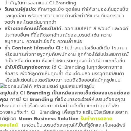
สำคัญในการออกแบบ CI Branding
วิเคราะห์คู่แข่ง:
ศึกษาจุดแข็ง จุดอ่อน ทำให้เรามองเห็นจุดแข็ง
และจุดอ่อน พร้อมหาความแตกต่างที่จะทำให้แบรนด์ของเราน่า
จดจำ และโดดเด่นมากกว่า
สร้างเอกลักษณ์ตั้งแต่โลโก้:
ออกแบบโลโก้ สี ฟอนต์ และองค์
ประกอบอื่นๆ ที่สื่อถึงเอกลักษณ์ของแบรนด์ เช่น ความ
สนุกสนาน ความน่าเชื่อถือ ความล้ำสมัย
ทำ Content ให้ตรงกับ CI :
ไม่ว่าจะบนโซเชียลมีเดีย โฆษณา
หรือแม้กระทั่งการพูดคุยกับพนักงาน ลูกค้าจะได้รับประสบการณ์
ที่เป็นหนึ่งเดียวกัน ซึ่งจะทำให้แบรนด์ถูกจดจำได้ง่ายและเร็วขึ้น
นำไปใช้ในทุกช่องทาง:
ใช้ CI Branding ในทุกช่องทางการ
สื่อสาร เพื่อให้ลูกค้าเห็นคุณซ้ำ ตั้งแต่ใบปลิว บรรจุภัณฑ์สินค้า
หรือแม้แต่บนโปสเตอร์โฆษณา รวมถึงสื่อออนไลน์ทุกรูปแบบ
สรุปแล้ว CI Branding เป็นเหมือนลายเซ็นต์ของแบรนด์ของ
คุณ
การมี
CI Branding
ที่แข็งแกร่งจะช่วยให้แบรนด์ของคุณ
ประสบความสำเร็จในระยะยาวได้อย่างยั่งยืน และถ้าคุณกำลัง
วางแผนที่จะทำ CI Branding เพื่อธุรกิจ แต่ไม่มีไอเดียและอยาก
ได้ผู้ช่วย
Moon Business Solution
รับทำการตลาด
ออนไลน์
เราช่วยปั้นแบรนด์ของคุณให้เป็นที่รู้จักและเห็นผลลัพธ์